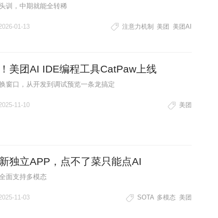
头训，中期就能全转稀
2026-01-13
注意力机制
美团
美团AI
！美团AI IDE编程工具CatPaw上线
换窗口，从开发到调试预览一条龙搞定
2025-11-10
美团
新独立APP，点不了菜只能点AI
全面支持多模态
2025-11-03
SOTA
多模态
美团