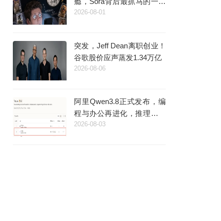
瘾，Sora背后最抓马的一段
2026-08-01
来了
突发，Jeff Dean离职创业！
谷歌股价应声蒸发1.34万亿
2026-08-06
阿里Qwen3.8正式发布，编
程与办公再进化，推理更快
2026-08-03
更稳定