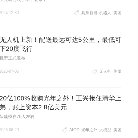
2024-12-30
具身智能
机器人
美团
无人机上新！配送最远可达5公里，最低可
下20度飞行
机型正式发布
2023-07-06
无人机
美团
20亿100%收购光年之外！王兴接住清华上
弟，账上资本2.8亿美元
队规模在70人左右
2023-06-29
AIGC
光年之外
大模型
美团