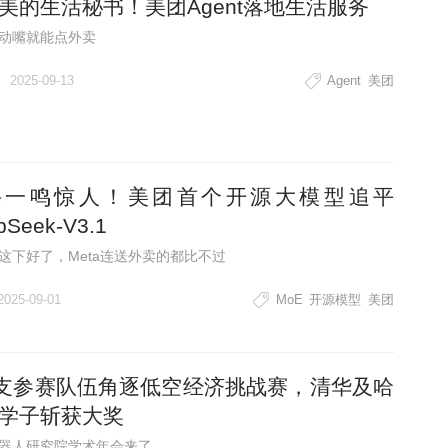
美的生活秘书！美团Agent落地生活服务
动嘴就能点外卖
2025-09-13
Agent
美团
兴一鸣惊人！美团首个开源大模型追平
pSeek-V3.1
这下好了，Meta连送外卖的都比不过
2025-09-01
MoE
开源模型
美团
9支参赛队伍角逐低空经济挑战赛，清华及哈
学子斩获大奖
器人研究院学术年会来了