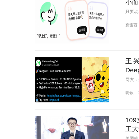
小而
只要动
克雷西
王
Dee
网友：
明敏
10
工大
美团机