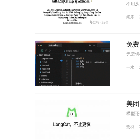
不用从
闻乐
免费
无需切
一水
美团
模型还
鹭羽