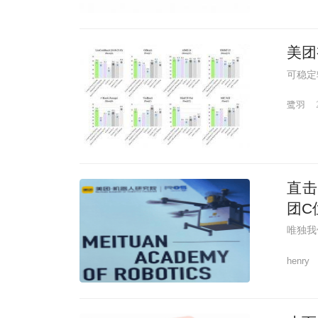
美团
可稳定
鹭羽
直击
团C
唯独我
henry