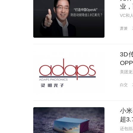
业，
VC和
萧箫
3D
OP
美团龙
白交
小米
超3
还包括