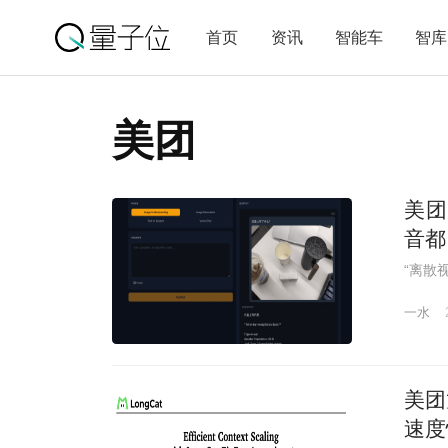
首页
资讯
智能车
智库
美团
美团
音都
“离散
一水
美团
速度