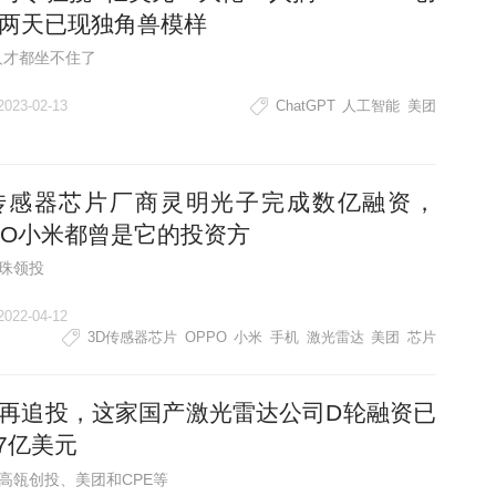
两天已现独角兽模样
人才都坐不住了
2023-02-13
ChatGPT
人工智能
美团
传感器芯片厂商灵明光子完成数亿融资，
PO小米都曾是它的投资方
珠领投
2022-04-12
3D传感器芯片
OPPO
小米
手机
激光雷达
美团
芯片
再追投，这家国产激光雷达公司D轮融资已
.7亿美元
高瓴创投、美团和CPE等