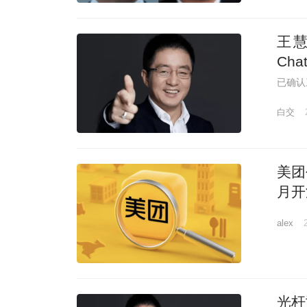
王慧
Ch
已确认
白交
美团
月开
事在
alex
光杆