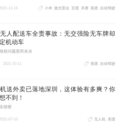
2021-11-16
小米
激光雷达
百度
禾赛
美团
自动驾驶
无人配送车全责事故：无交强险无车牌却
定机动车
路权问题悬而未决
2021-10-11
美团
自动驾驶
机送外卖已落地深圳，这体验有多爽？你
想不到！
实很硬
2021-07-10
无人机
美团