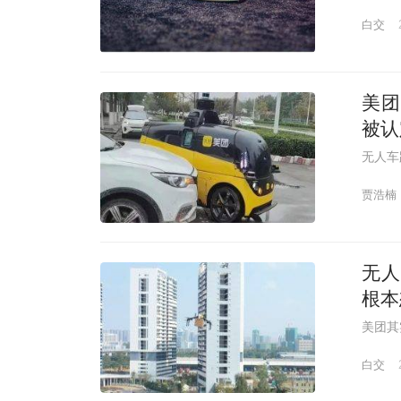
白交
美团
被认
无人车
贾浩楠
无人
根本
美团其
白交