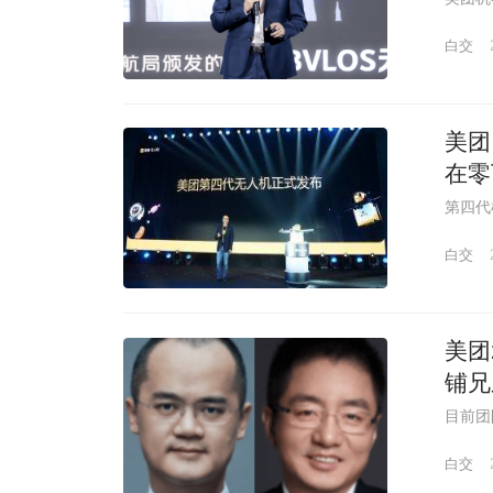
白交
美团
在零
第四代
白交
美团
铺兄
目前团
白交