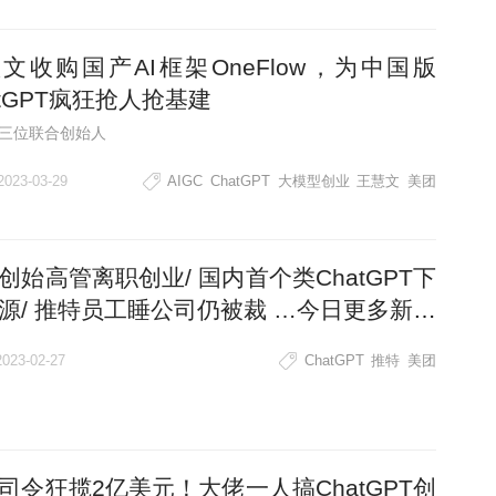
文收购国产AI框架OneFlow，为中国版
atGPT疯狂抢人抢基建
三位联合创始人
2023-03-29
AIGC
ChatGPT
大模型创业
王慧文
美团
创始高管离职创业/ 国内首个类ChatGPT下
源/ 推特员工睡公司仍被裁 …今日更多新鲜
此
2023-02-27
ChatGPT
推特
美团
司令狂揽2亿美元！大佬一人搞ChatGPT创