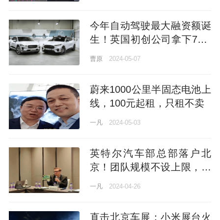
今年自动驾驶最大融资额诞
生！英国初创公司拿下75.8
亿，软银英伟达微软都投了
曹原
2024-05-07
蔚来1000公里半固态电池上
线，100元起租，只租不卖
一凡
2024-05-03
英特尔汽车部总部落户北
京！团队规模不设上限，芯
粒技术是杀手锏
一凡
2024-04-26
直击北京车展：小米展台火