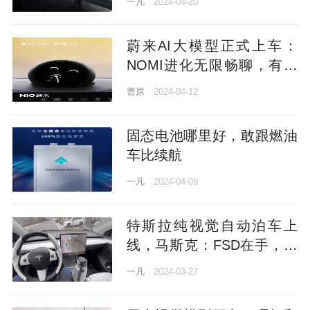
一凡
2024-04-20
蔚来AI大模型正式上车：
NOMI进化无限畅聊，有问
必答
曹原
2024-04-12
固态电池哪里好，敢跟燃油
车比续航
一凡
2024-04-09
特斯拉纯视觉自动泊车上
线，马斯克：FSD在手，哪
都能走
一凡
2024-03-27