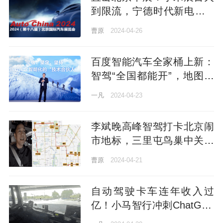
到限流，宁德时代新电池“1
秒1公里”，最值得关注的信
曹原
2024-04-26
息都在这里了
百度智能汽车全家桶上新：
智驾“全国都能开”，地图上
车华为特斯拉，大模型“开箱
一凡
2024-04-23
即用”
李斌晚高峰智驾打卡北京闹
市地标，三里屯鸟巢中关村
一圈下来接管1.5次！蔚来
曹原
2024-04-21
城区NOP+全量推送，现在
全国都能开了
自动驾驶卡车连年收入过
亿！小马智行冲刺ChatGPT
时刻