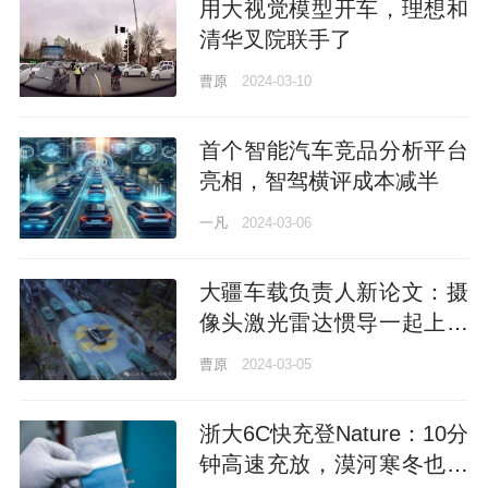
用大视觉模型开车，理想和
清华叉院联手了
曹原
2024-03-10
首个智能汽车竞品分析平台
亮相，智驾横评成本减半
一凡
2024-03-06
大疆车载负责人新论文：摄
像头激光雷达惯导一起上，
实时渲染精准3D场景
曹原
2024-03-05
浙大6C快充登Nature：10分
钟高速充放，漠河寒冬也不