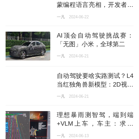
蒙编程语言亮相，开发者大
会杀疯了
一凡
2024-06-22
AI顶会自动驾驶挑战赛：
「无图」小米，全球第二
一凡
2024-06-21
自动驾驶要啥实路测试？L4
当红独角兽新模型：2D视频
输入4D场景输出！难怪老黄
一凡
2024-06-21
看好
理想暴雨测智驾，端到端
+VLM上车，车主：求更
新！
一凡
2024-06-13