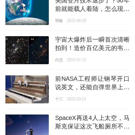
美国登月技术退步了？50年
前就能载人着陆，怎么现在
只能带着史努比绕一圈
明敏
2022-08-29
宇宙大爆炸后一瞬首次清晰
拍到！造价百亿美元的韦布
望远镜，发布130亿年前的
白交
2022-07-12
太空图景
前NASA工程师让钢琴开口
说英文，还能自弹世界上最
难曲目，快到冒烟
十三
2022-03-21
SpaceX再送4人上太空，马
斯克保证这次飞船厕所不会
漏了