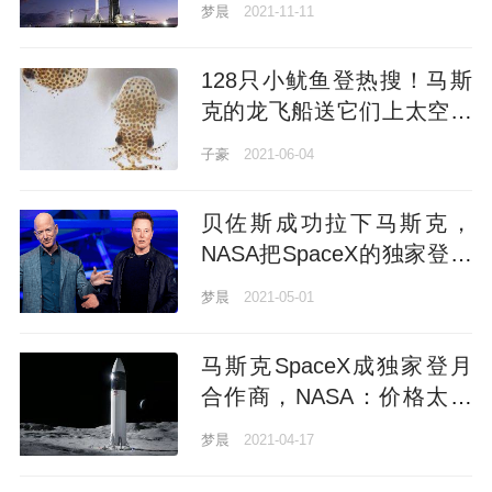
梦晨
2021-11-11
128只小鱿鱼登热搜！马斯
克的龙飞船送它们上太空，
网友：已脑补续集
子豪
2021-06-04
贝佐斯成功拉下马斯克，
NASA把SpaceX的独家登月
合同暂停了
梦晨
2021-05-01
马斯克SpaceX成独家登月
合作商，NASA：价格太香
了
梦晨
2021-04-17