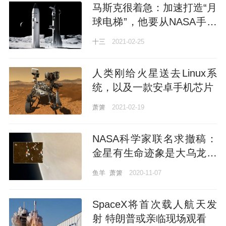
马斯克很着急：加速打造“月
球电梯”，他要从NASA手中
抢到这一单
十三
2021-02-25
人类刚给火星送去Linux系
统，以及一款安卓手机芯片
萧箫
2021-02-19
NASA科学家联名求撤稿：
金星有生命迹象是大乌龙，
12阶多项式拟合不靠谱
鱼羊
萧箫
2020-11-07
SpaceX将首次载人航天发
射 特朗普或亲临现场观看