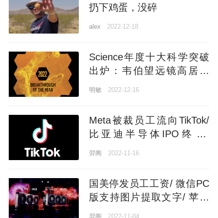
扔下鸡蛋，没碎
alex
2022-12-18
Science年度十大科学突破
出炉：韦伯望远镜高居榜
首，AIGC、NASA主动撞击
明敏
2022-12-16
小行星紧随其后
Meta被裁员工流向TikTok/
比亚迪半导体IPO终止/
NASA登月火箭今日发射…
羿阁
2022-11-16
今日更多新鲜事在此
国美停发员工工资/ 微信PC
版支持图片提取文字/ 苹果
亚马逊高通冻结招聘…今日
羿阁
2022-11-04