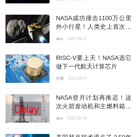
更多新鲜事在此
NASA成功撞击1100万公里
外小行星！人类史上首次，
主动避免恐龙覆辙，马斯克
alex
2022-09-27
亦有贡献
RISC-V要上天！NASA选它
做下一代航天计算芯片
羿阁
2022-09-07
NASA登月计划再推迟！这
次火箭发动机和主燃料箱都
拉胯了
alex
2022-08-30