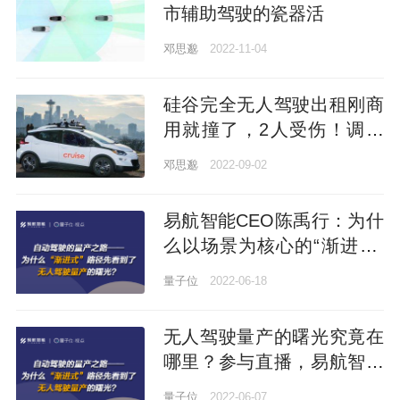
市辅助驾驶的瓷器活
邓思邈
2022-11-04
硅谷完全无人驾驶出租刚商
用就撞了，2人受伤！调查
结果更惊人：这种情况技术
邓思邈
2022-09-02
上无解
易航智能CEO陈禹行：为什
么以场景为核心的“渐进式”
路径先看到了无人驾驶量产
量子位
2022-06-18
的曙光？｜量子位·视点分享
回顾
无人驾驶量产的曙光究竟在
哪里？参与直播，易航智能
CEO为你解码“渐进式”路径
量子位
2022-06-07