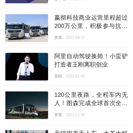
| 量子位·视点
嬴彻科技商业运营里程超过
200万公里，积极参与抗疫
保供运输
梦晨
2022-04-27
阿里自动驾驶换帅！小蛮驴
打造者王刚离职创业
雷刚
2022-01-05
120公里夜路，全程车内无
人！图森完成全球首次全无
人驾驶重卡公开路测
梦晨
2021-12-30