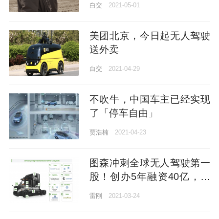
白交
2021-05-01
美团北京，今日起无人驾驶
送外卖
白交
2021-04-29
不吹牛，中国车主已经实现
了「停车自由」
贾浩楠
2021-04-23
图森冲刺全球无人驾驶第一
股！创办5年融资40亿，新
浪是第一大机构股东
雷刚
2021-03-24