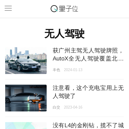
无人驾驶
获广州主驾无人驾驶牌照，
AutoX全无人驾驶覆盖北上
广深+硅谷
丰色
2024-01-13
注意看，这个充电宝用上无
人驾驶了
白交
2023-04-16
没有L4的金刚钻，揽不了城