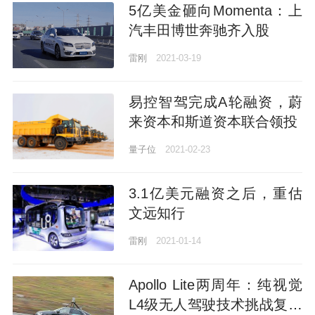
5亿美金砸向Momenta：上
汽丰田博世奔驰齐入股
雷刚
2021-03-19
易控智驾完成A轮融资，蔚
来资本和斯道资本联合领投
量子位
2021-02-23
3.1亿美元融资之后，重估
文远知行
雷刚
2021-01-14
Apollo Lite两周年：纯视觉
L4级无人驾驶技术挑战复杂