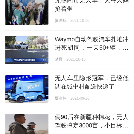
无锡闹市无人车，大爷大妈
抢着坐
贾浩楠
2021-10-30
Waymo自动驾驶汽车扎堆冲
进死胡同，一天50+辆，附
近居民蚌埠住了
梦晨
2021-10-16
无人车里隐形冠军，已经低
调在城中村配送快递了
贾浩楠
2021-09-26
俩90后在新疆种棉花，无人
驾驶搞定3000亩，小目标年
入百万